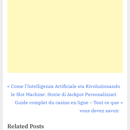
Mobile Reviews
Post
P
Come l’Intelligenza Artificiale sta Rivoluzionando
r
le Slot Machine: Storie di Jackpot Personalizzati
navigation
e
N
Guide complet du casino en ligne – Tout ce que
v
e
vous devez savoir
i
x
Related Posts
o
t