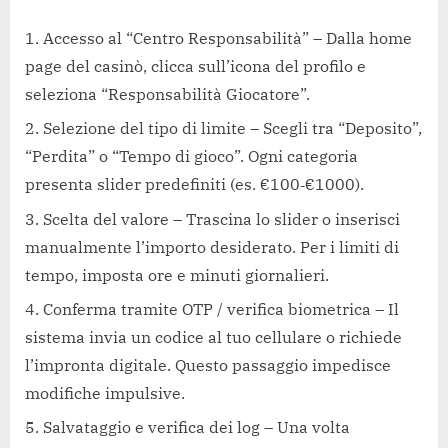
Accesso al “Centro Responsabilità” – Dalla home
page del casinò, clicca sull’icona del profilo e
seleziona “Responsabilità Giocatore”.
Selezione del tipo di limite – Scegli tra “Deposito”,
“Perdita” o “Tempo di gioco”. Ogni categoria
presenta slider predefiniti (es. €100‑€1000).
Scelta del valore – Trascina lo slider o inserisci
manualmente l’importo desiderato. Per i limiti di
tempo, imposta ore e minuti giornalieri.
Conferma tramite OTP / verifica biometrica – Il
sistema invia un codice al tuo cellulare o richiede
l’impronta digitale. Questo passaggio impedisce
modifiche impulsive.
Salvataggio e verifica dei log – Una volta