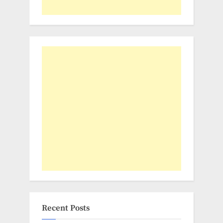
Recent Posts