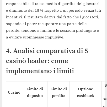
responsabile, il tasso medio di perdita dei giocatori
è diminuito del 15 % rispetto a un periodo senza tali
incentivi. Il risultato deriva dal fatto che i giocatori,
sapendo di poter recuperare una parte delle
perdite, tendono a limitare le sessioni prolungate e
a evitare scommesse impulsive.
4. Analisi comparativa di 5
casinò leader: come
implementano i limiti
Limite di
Limite di
Opzione
Casinò
deposito
perdita
cashback
s