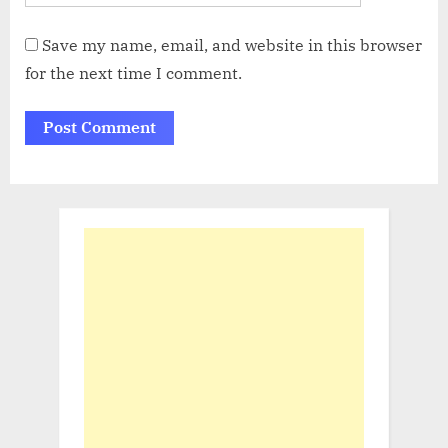
Save my name, email, and website in this browser
for the next time I comment.