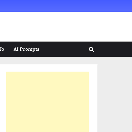
To
AI Prompts
Toggle
search
form