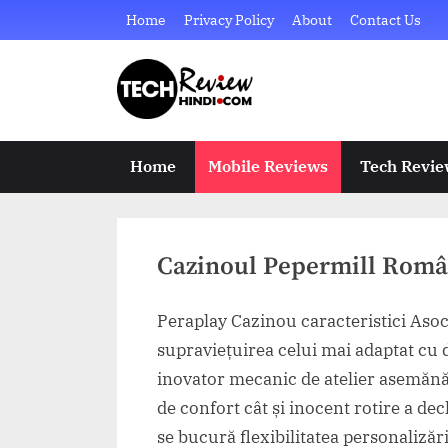
Skip
Home
Privacy Policy
About
Contact Us
to
content
TECH REVIEW MOB
Home
Mobile Reviews
Tech Revie
Cazinoul Pepermill Român
By
Posted
on
wasimakhter32@gmail.com
February 20, 2026
No Comments
Peraplay Cazinou caracteristici Asoc
on
Cazinoul
supraviețuirea celui mai adaptat cu d
Pepermill
inovator mecanic de atelier asemănăt
România
de confort cât și inocent rotire a de
Start
Winning
se bucură flexibilitatea personalizăr