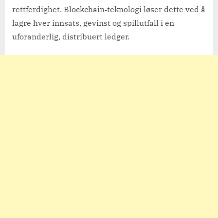
gir
rettferdighet. Blockchain‑teknologi løser dette ved å
spillere
lagre hver innsats, gevinst og spillutfall i en
full
uforanderlig, distribuert ledger.
gjennomsiktighet