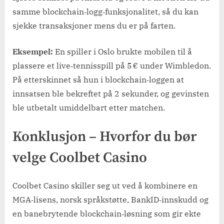
samme blockchain‑logg‑funksjonalitet, så du kan
sjekke transaksjoner mens du er på farten.
Eksempel:
En spiller i Oslo brukte mobilen til å
plassere et live‑tennisspill på 5 € under Wimbledon.
På etterskinnet så hun i blockchain‑loggen at
innsatsen ble bekreftet på 2 sekunder, og gevinsten
ble utbetalt umiddelbart etter matchen.
Konklusjon – Hvorfor du bør
velge Coolbet Casino
Coolbet Casino skiller seg ut ved å kombinere en
MGA‑lisens, norsk språkstøtte, BankID‑innskudd og
en banebrytende blockchain‑løsning som gir ekte