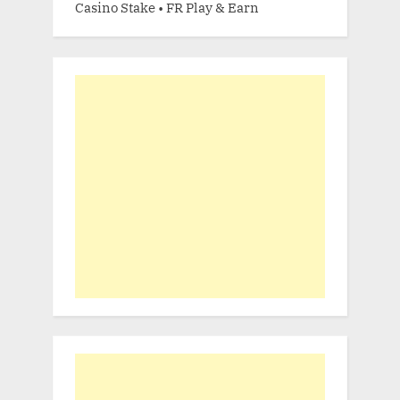
Casino Stake • FR Play & Earn