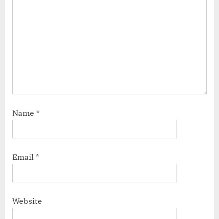
Name
*
Email
*
Website