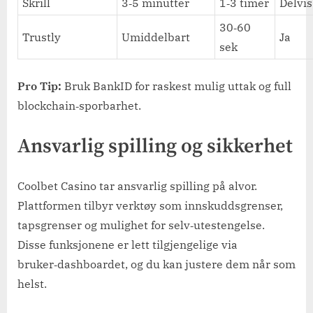
Skrill
3‑5 minutter
1‑3 timer
Delvis
30‑60
Trustly
Umiddelbart
Ja
sek
Pro Tip:
Bruk BankID for raskest mulig uttak og full
blockchain‑sporbarhet.
Ansvarlig spilling og sikkerhet
Coolbet Casino tar ansvarlig spilling på alvor.
Plattformen tilbyr verktøy som innskuddsgrenser,
tapsgrenser og mulighet for selv‑utestengelse.
Disse funksjonene er lett tilgjengelige via
bruker‑dashboardet, og du kan justere dem når som
helst.