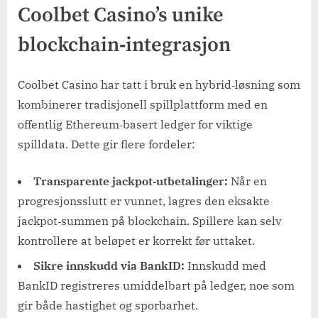
Coolbet Casino’s unike
blockchain‑integrasjon
Coolbet Casino har tatt i bruk en hybrid‑løsning som
kombinerer tradisjonell spillplattform med en
offentlig Ethereum‑basert ledger for viktige
spilldata. Dette gir flere fordeler:
Transparente jackpot‑utbetalinger:
Når en
progresjonsslutt er vunnet, lagres den eksakte
jackpot‑summen på blockchain. Spillere kan selv
kontrollere at beløpet er korrekt før uttaket.
Sikre innskudd via BankID:
Innskudd med
BankID registreres umiddelbart på ledger, noe som
gir både hastighet og sporbarhet.