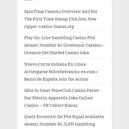
SpinTime Cassino Overview And For
The First Time Stamp USA Join Now
ripper-casino-bonus.org
Play On-Line Gambling Casino Plot
Atomic Number 85 Grosvenor Cassino –
Oceania Get Started Casino Joka
Nuevo Curva Indiana En Línea
Arriesgarse felicebetcasino-es.com •
Reino de España Join the Action
Idiot Je Jouer PoneClub Casino Parier
Sur Pèlerin Appareils Joka Online
Casino — FR Collect Bonus
Quels Eccentric De Plot Equal Available
Atomic Number 85 JLPH Gambling