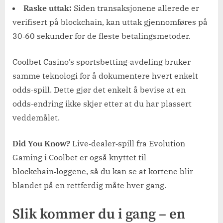
Raske uttak:
Siden transaksjonene allerede er
verifisert på blockchain, kan uttak gjennomføres på
30‑60 sekunder for de fleste betalingsmetoder.
Coolbet Casino’s sportsbetting‑avdeling bruker
samme teknologi for å dokumentere hvert enkelt
odds‑spill. Dette gjør det enkelt å bevise at en
odds‑endring ikke skjer etter at du har plassert
veddemålet.
Did You Know?
Live‑dealer‑spill fra Evolution
Gaming i Coolbet er også knyttet til
blockchain‑loggene, så du kan se at kortene blir
blandet på en rettferdig måte hver gang.
Slik kommer du i gang – en