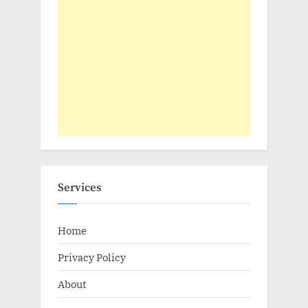
Services
Home
Privacy Policy
About