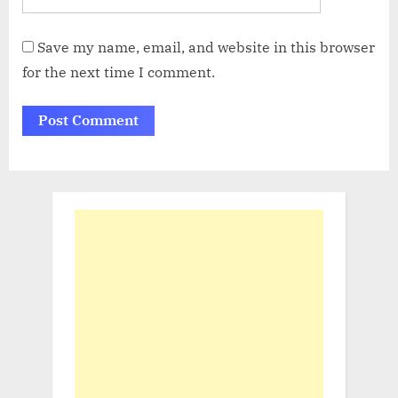
Save my name, email, and website in this browser
for the next time I comment.