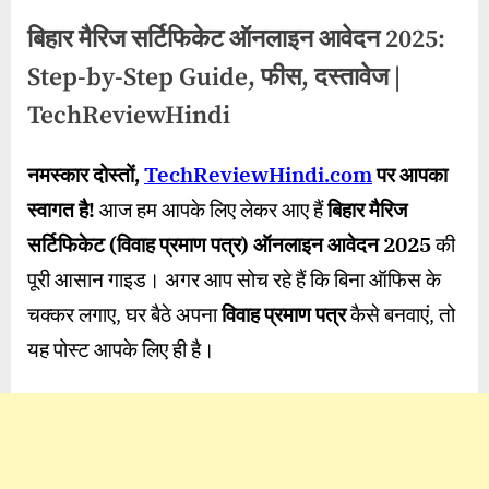
बिहार मैरिज सर्टिफिकेट ऑनलाइन आवेदन 2025:
Step-by-Step Guide, फीस, दस्तावेज |
TechReviewHindi
By
Posted
on
wasimakhter32@gmail.com
December 8, 2025
No Comments
नमस्कार दोस्तों
,
TechReviewHindi.com
पर आपका
on
बिहार
स्वागत है!
आज हम आपके लिए लेकर आए हैं
बिहार मैरिज
मैरिज
सर्टिफिकेट
सर्टिफिकेट (विवाह प्रमाण पत्र) ऑनलाइन आवेदन
2025
की
ऑनलाइन
पूरी आसान गाइड। अगर आप सोच रहे हैं कि बिना ऑफिस के
आवेदन
2025:
चक्कर लगाए, घर बैठे अपना
विवाह प्रमाण पत्र
कैसे बनवाएं, तो
Step-
यह पोस्ट आपके लिए ही है।
by-
Step
Guide,
फीस,
दस्तावेज
|