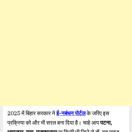
TechReviewHindi
2025 में बिहार सरकार ने
ई-नबंधन पोर्टल
के जरिए इस
प्रक्रिया को और भी सरल बना दिया है। चाहे आप
पटना
,