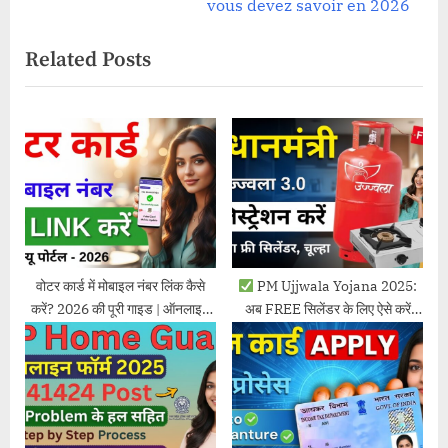
v
e
vous devez savoir en 2026
i
x
Related Posts
o
t
u
P
s
o
P
s
o
t
s
:
t
:
वोटर कार्ड में मोबाइल नंबर लिंक कैसे
PM Ujjwala Yojana 2025:
करें? 2026 की पूरी गाइड | ऑनलाइन
अब FREE सिलेंडर के लिए ऐसे करें
स्टेप बाय स्टेप प्रोसेस
ऑनलाइन आवेदन! पात्रता, दस्तावेज़ व
पूरी प्रक्रिया