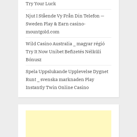
Try Your Luck
Njut I Stående Vy Från Din Telefon —
Sweden Play & Earn casino-
mountgold.com
Wild Casino Australia _ magyar régió
Try It Now Unibet Befizetés Nélküli
Bónusz
Spela Uppslukande Upplevelse Dygnet
Runt _ svenska marknaden Play
Instantly Twin Online Casino