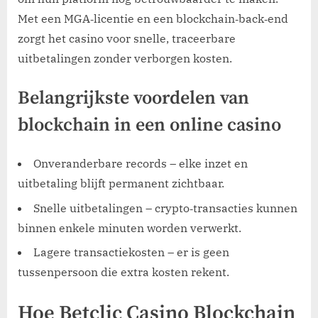
Met een MGA‑licentie en een blockchain‑back‑end
zorgt het casino voor snelle, traceerbare
uitbetalingen zonder verborgen kosten.
Belangrijkste voordelen van
blockchain in een online casino
Onveranderbare records – elke inzet en
uitbetaling blijft permanent zichtbaar.
Snelle uitbetalingen – crypto‑transacties kunnen
binnen enkele minuten worden verwerkt.
Lagere transactiekosten – er is geen
tussenpersoon die extra kosten rekent.
Hoe Betclic Casino Blockchain