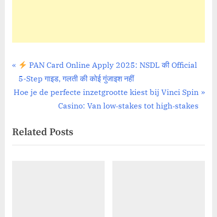
Mobile Reviews
Post
P
PAN Card Online Apply 2025: NSDL की Official
r
5-Step गाइड, गलती की कोई गुंजाइश नहीं
navigation
N
e
Hoe je de perfecte inzetgrootte kiest bij Vinci Spin
e
v
Casino: Van low‑stakes tot high‑stakes
x
i
Related Posts
t
o
P
u
o
s
s
P
t
o
:
s
t