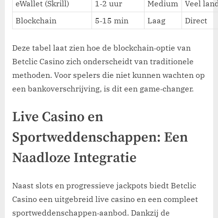
eWallet (Skrill)
1‑2 uur
Medium
Veel lan
Blockchain
5‑15 min
Laag
Direct
Deze tabel laat zien hoe de blockchain‑optie van
Betclic Casino zich onderscheidt van traditionele
methoden. Voor spelers die niet kunnen wachten op
een bankoverschrijving, is dit een game‑changer.
Live Casino en
Sportweddenschappen: Een
Naadloze Integratie
Naast slots en progressieve jackpots biedt Betclic
Casino een uitgebreid live casino en een compleet
sportweddenschappen‑aanbod. Dankzij de