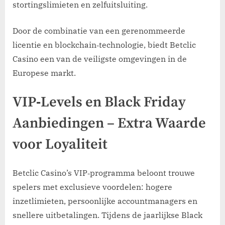
stortingslimieten en zelfuitsluiting.
Door de combinatie van een gerenommeerde
licentie en blockchain‑technologie, biedt Betclic
Casino een van de veiligste omgevingen in de
Europese markt.
VIP‑Levels en Black Friday
Aanbiedingen – Extra Waarde
voor Loyaliteit
Betclic Casino’s VIP‑programma beloont trouwe
spelers met exclusieve voordelen: hogere
inzetlimieten, persoonlijke accountmanagers en
snellere uitbetalingen. Tijdens de jaarlijkse Black