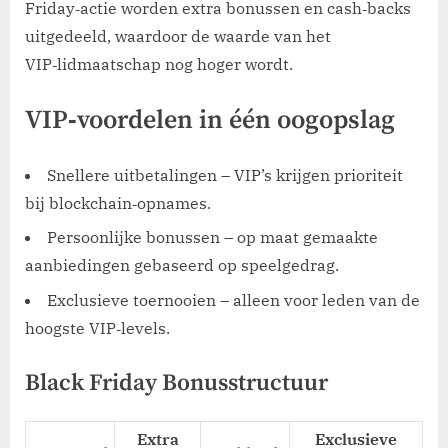
Friday‑actie worden extra bonussen en cash‑backs
uitgedeeld, waardoor de waarde van het
VIP‑lidmaatschap nog hoger wordt.
VIP‑voordelen in één oogopslag
Snellere uitbetalingen – VIP’s krijgen prioriteit
bij blockchain‑opnames.
Persoonlijke bonussen – op maat gemaakte
aanbiedingen gebaseerd op speelgedrag.
Exclusieve toernooien – alleen voor leden van de
hoogste VIP‑levels.
Black Friday Bonusstructuur
Extra
Exclusieve