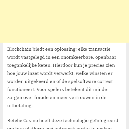
Blockchain biedt een oplossing: elke transactie
wordt vastgelegd in een onomkeerbare, openbaar
toegankelijke keten. Hierdoor kun je precies zien
hoe jouw inzet wordt verwerkt, welke winsten er
worden uitgekeerd en of de spelsoftware correct
functioneert. Voor spelers betekent dit minder
zorgen over fraude en meer vertrouwen in de
uitbetaling.
Betclic Casino heeft deze technologie geïntegreerd
om hun platform nog betrouwbaarder te maken.