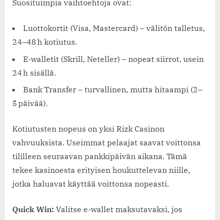
Suosituimpia vaihtoehtoja ovat:
Luottokortit (Visa, Mastercard) – välitön talletus,
24–48 h kotiutus.
E-walletit (Skrill, Neteller) – nopeat siirrot, usein
24 h sisällä.
Bank Transfer – turvallinen, mutta hitaampi (2–
5 päivää).
Kotiutusten nopeus on yksi Rizk Casinon
vahvuuksista. Useimmat pelaajat saavat voittonsa
tililleen seuraavan pankkipäivän aikana. Tämä
tekee kasinoesta erityisen houkuttelevan niille,
jotka haluavat käyttää voittonsa nopeasti.
Quick Win:
Valitse e-wallet maksutavaksi, jos