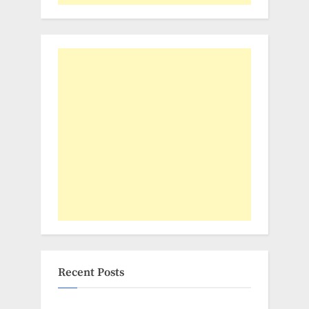
Recent Posts