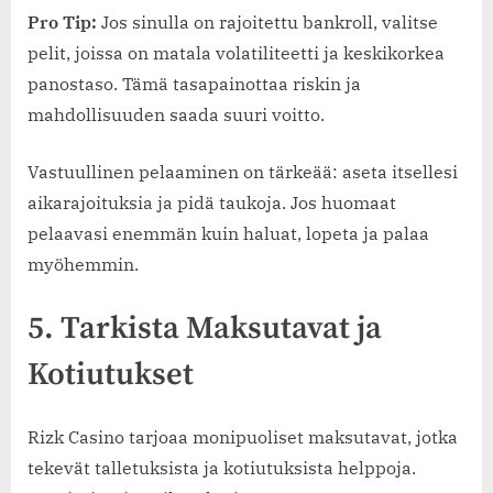
Pro Tip:
Jos sinulla on rajoitettu bankroll, valitse
pelit, joissa on matala volatiliteetti ja keskikorkea
panostaso. Tämä tasapainottaa riskin ja
mahdollisuuden saada suuri voitto.
Vastuullinen pelaaminen on tärkeää: aseta itsellesi
aikarajoituksia ja pidä taukoja. Jos huomaat
pelaavasi enemmän kuin haluat, lopeta ja palaa
myöhemmin.
5. Tarkista Maksutavat ja
Kotiutukset
Rizk Casino tarjoaa monipuoliset maksutavat, jotka
tekevät talletuksista ja kotiutuksista helppoja.