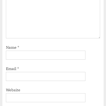
Name
*
Email
*
Website