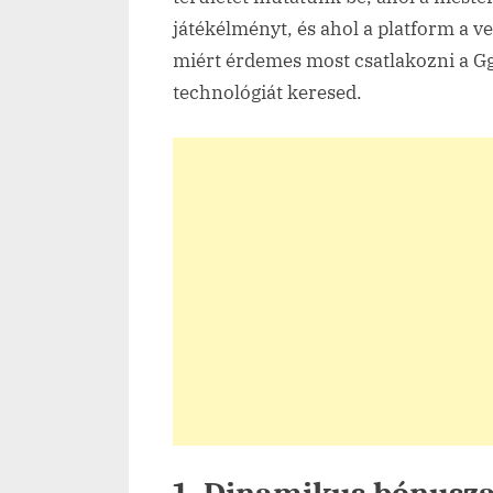
hogy
játékélményt, és ahol a platform a ve
a
miért érdemes most csatlakozni a G
mesterséges
technológiát keresed.
intelligencia
személyre
szabja
a
játékélményt
a
Ggbet
Casino‑ban