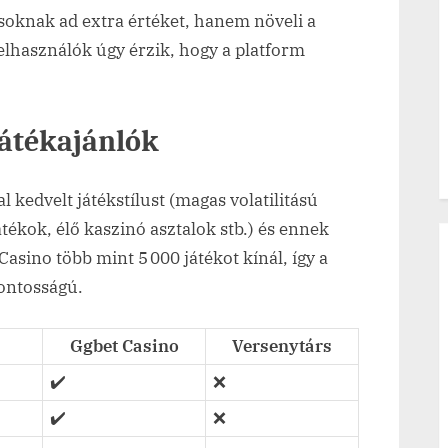
soknak ad extra értéket, hanem növeli a
 felhasználók úgy érzik, hogy a platform
játékajánlók
l kedvelt játékstílust (magas volatilitású
játékok, élő kaszinó asztalok stb.) és ennek
Casino több mint 5 000 játékot kínál, így a
fontosságú.
Ggbet Casino
Versenytárs
✔️
❌
✔️
❌