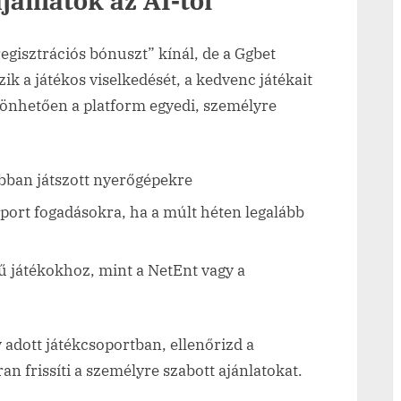
jánlatok az AI‑tól
egisztrációs bónuszt” kínál, de a Ggbet
ik a játékos viselkedését, a kedvenc játékait
szönhetően a platform egyedi, személyre
bban játszott nyerőgépekre
sport fogadásokra, ha a múlt héten legalább
 játékokhoz, mint a NetEnt vagy a
 adott játékcsoportban, ellenőrizd a
 frissíti a személyre szabott ajánlatokat.