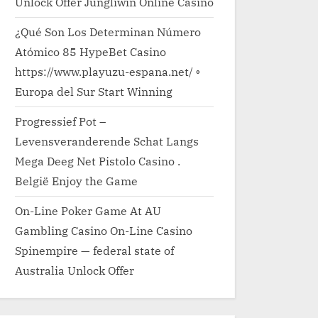
Unlock Offer Jungliwin Online Casino
¿Qué Son Los Determinan Número
Atómico 85 HypeBet Casino
https://www.playuzu-espana.net/ ◦
Europa del Sur Start Winning
Progressief Pot –
Levensveranderende Schat Langs
Mega Deeg Net Pistolo Casino .
België Enjoy the Game
On-Line Poker Game At AU
Gambling Casino On-Line Casino
Spinempire — federal state of
Australia Unlock Offer