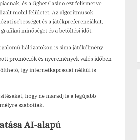
piacnak, és a Ggbet Casino ezt felismerve
lizált mobil felületet. Az algoritmusok
ózati sebességet és a játékpreferenciákat,
grafikai minőséget és a betöltési időt.
orgalomú hálózatokon is sima játékélmény
bott promóciók és nyeremények valós időben
tölthető, így internetkapcsolat nélkül is
ítéseket, hogy ne maradj le a legújabb
emélyre szabottak.
gatása AI‑alapú