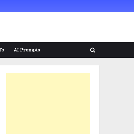
To
AI Prompts
Toggle
search
form