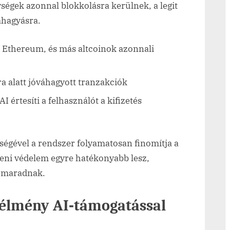
ségek azonnal blokkolásra kerülnek, a legit
áhagyásra.
n, Ethereum, és más altcoinok azonnali
óra alatt jóváhagyott tranzakciók
 AI értesíti a felhasználót a kifizetés
tségével a rendszer folyamatosan finomítja a
lleni védelem egyre hatékonyabb lesz,
k maradnak.
t élmény AI‑támogatással