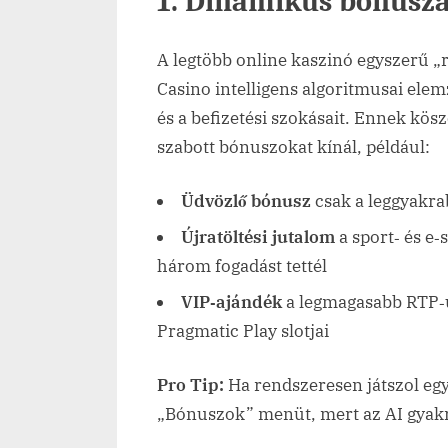
1. Dinamikus bónusza
A legtöbb online kaszinó egyszerű „r
Casino intelligens algoritmusai elemz
és a befizetési szokásait. Ennek kö
szabott bónuszokat kínál, például:
Üdvözlő bónusz
csak a leggyakra
Újratöltési jutalom
a sport‑ és e‑
három fogadást tettél
VIP‑ajándék
a legmagasabb RTP‑ű
Pragmatic Play slotjai
Pro Tip:
Ha rendszeresen játszol egy
„Bónuszok” menüt, mert az AI gyakran